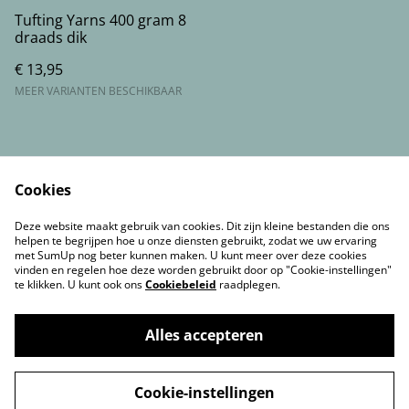
Tufting Yarns 400 gram 8
draads dik
€ 13,95
MEER VARIANTEN BESCHIKBAAR
Cookies
Voorwaarden
Privacybeleid
Deze website maakt gebruik van cookies. Dit zijn kleine bestanden die ons
Cookiebeleid
Contact gegevens
helpen te begrijpen hoe u onze diensten gebruikt, zodat we uw ervaring
met SumUp nog beter kunnen maken. U kunt meer over deze cookies
vinden en regelen hoe deze worden gebruikt door op "Cookie-instellingen"
te klikken. U kunt ook ons
Cookiebeleid
raadplegen.
Alles accepteren
©
2026
SoSillyShop en SoSillyTufting&workshops
Cookie-instellingen
powered by