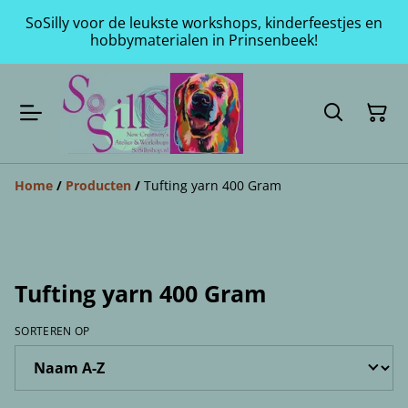
SoSilly voor de leukste workshops, kinderfeestjes en
hobbymaterialen in Prinsenbeek!
Home
/
Producten
/
Tufting yarn 400 Gram
Tufting yarn 400 Gram
SORTEREN OP