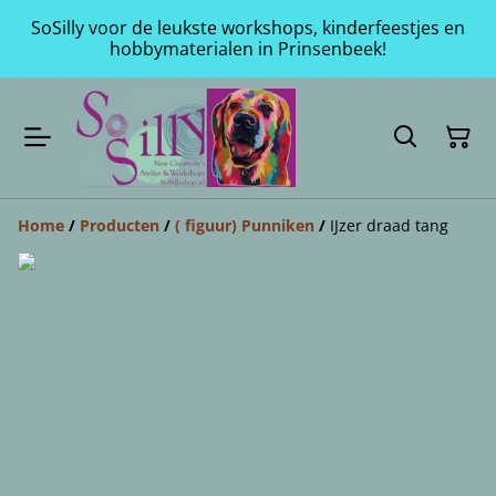
SoSilly voor de leukste workshops, kinderfeestjes en
hobbymaterialen in Prinsenbeek!
Home
/
Producten
/
( figuur) Punniken
/
IJzer draad tang