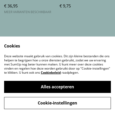
meter
€ 36,95
€ 9,75
MEER VARIANTEN BESCHIKBAAR
Cookies
Voorwaarden
Privacybeleid
Deze website maakt gebruik van cookies. Dit zijn kleine bestanden die ons
Cookiebeleid
Contact gegevens
helpen te begrijpen hoe u onze diensten gebruikt, zodat we uw ervaring
met SumUp nog beter kunnen maken. U kunt meer over deze cookies
vinden en regelen hoe deze worden gebruikt door op "Cookie-instellingen"
te klikken. U kunt ook ons
Cookiebeleid
raadplegen.
Alles accepteren
©
2026
SoSillyShop en SoSillyTufting&workshops
Cookie-instellingen
powered by