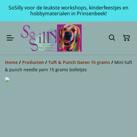
SoSilly voor de leukste workshops, kinderfeestjes en
hobbymaterialen in Prinsenbeek!
Home
/
Producten
/
Tuft & Punch Garen 15 grams
/
Mini tuft
& punch needle yarn 15 grams bolletjes