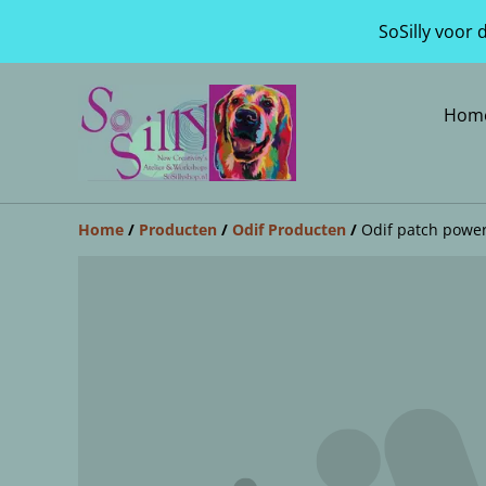
SoSilly voor
Hom
Home
/
Producten
/
Odif Producten
/
Odif patch power