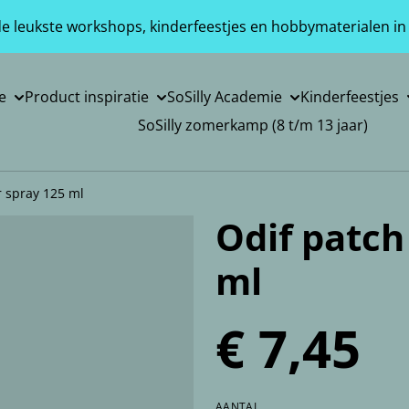
 de leukste workshops, kinderfeestjes en hobbymaterialen in
e
Product inspiratie
SoSilly Academie
Kinderfeestjes
SoSilly zomerkamp (8 t/m 13 jaar)
 spray 125 ml
Odif patch
ml
€ 7,45
AANTAL