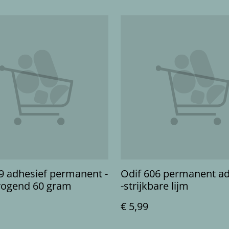
9 adhesief permanent -
Odif 606 permanent a
rogend 60 gram
-strijkbare lijm
€ 5,99