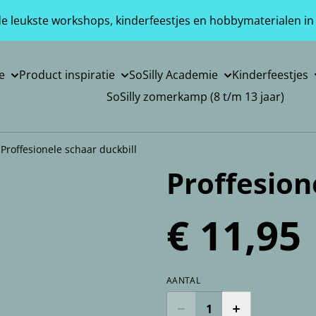
 de leukste workshops, kinderfeestjes en hobbymaterialen in
e
Product inspiratie
SoSilly Academie
Kinderfeestjes
SoSilly zomerkamp (8 t/m 13 jaar)
Proffesionele schaar duckbill
Proffesion
€ 11,95
AANTAL