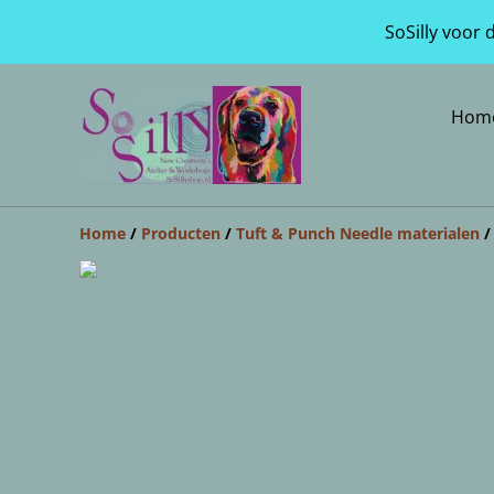
SoSilly voor
Hom
Home
/
Producten
/
Tuft & Punch Needle materialen
/