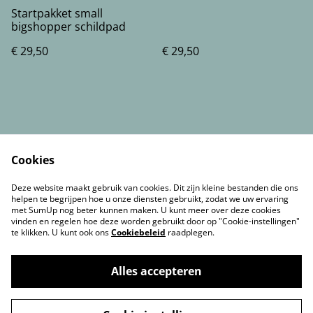
Startpakket small
bigshopper schildpad
€ 29,50
€ 29,50
Cookies
Voorwaarden
Privacybeleid
Deze website maakt gebruik van cookies. Dit zijn kleine bestanden die ons
Cookiebeleid
Contact gegevens
helpen te begrijpen hoe u onze diensten gebruikt, zodat we uw ervaring
met SumUp nog beter kunnen maken. U kunt meer over deze cookies
vinden en regelen hoe deze worden gebruikt door op "Cookie-instellingen"
te klikken. U kunt ook ons
Cookiebeleid
raadplegen.
Alles accepteren
©
2026
SoSillyShop en SoSillyTufting&workshops