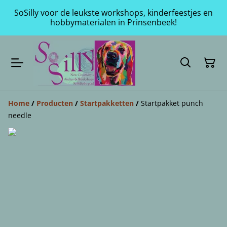
SoSilly voor de leukste workshops, kinderfeestjes en
hobbymaterialen in Prinsenbeek!
Home
/
Producten
/
Startpakketten
/
Startpakket punch
needle