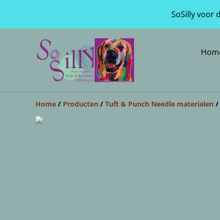
SoSilly voor
Hom
Home
/
Producten
/
Tuft & Punch Needle materialen
/