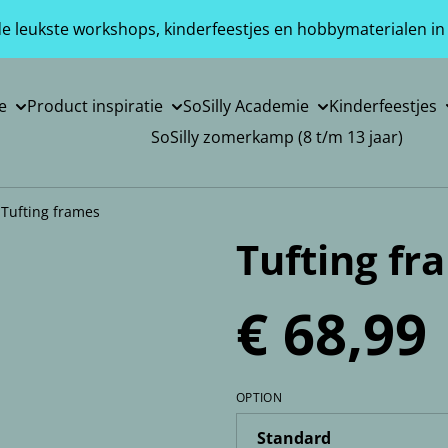
 de leukste workshops, kinderfeestjes en hobbymaterialen in
e
Product inspiratie
SoSilly Academie
Kinderfeestjes
SoSilly zomerkamp (8 t/m 13 jaar)
Tufting frames
Tufting fr
€ 68,99
OPTION